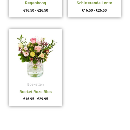
Regenboog
Schitterende Lente
€
16.50
-
€
26.50
€
16.50
-
€
26.50
Prijsklasse:
€16.95
tot
€29.95
Boeketten
Boeket Roze Blos
€
16.95
-
€
29.95