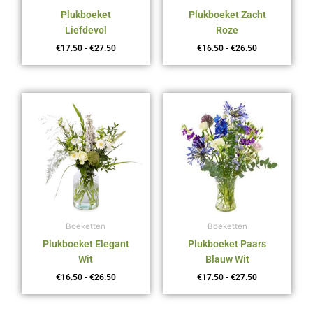
Plukboeket
Plukboeket Zacht
Liefdevol
Roze
€
17.50
-
€
27.50
€
16.50
-
€
26.50
Prijsklasse:
Prijsklasse:
€16.50
€17.50
tot
tot
€26.50
€27.50
Boeketten
Boeketten
Plukboeket Elegant
Plukboeket Paars
Wit
Blauw Wit
€
16.50
-
€
26.50
€
17.50
-
€
27.50