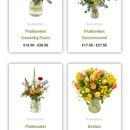
Boeketten
Boeketten
Plukboeket
Plukboeket
Geweldig Paars
Seizoensveld
€
16.50
-
€
26.50
€
17.50
-
€
27.50
Prijsklasse:
Prijsklasse:
€16.50
€16.50
tot
tot
€26.50
€26.50
Boeketten
Boeketten
Plukboeket
Boeket