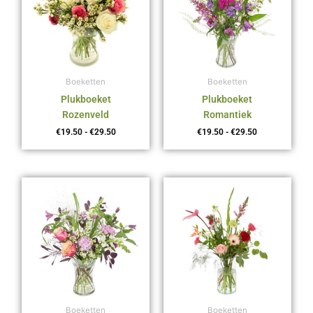
Boeketten
Boeketten
Plukboeket
Plukboeket
Rozenveld
Romantiek
€
19.50
-
€
29.50
€
19.50
-
€
29.50
Prijsklasse:
Prijsklasse:
€17.50
€16.50
tot
tot
€27.50
€26.50
Boeketten
Boeketten