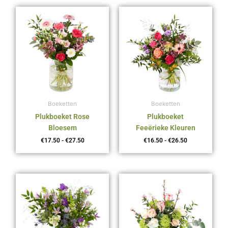
Prijsklasse:
Prijsklasse:
€17.50
€16.50
tot
tot
€27.50
€26.50
Boeketten
Boeketten
Plukboeket Rose
Plukboeket
Bloesem
Feeërieke Kleuren
€
17.50
-
€
27.50
€
16.50
-
€
26.50
Prijsklasse:
Prijsklasse:
€16.50
€17.50
tot
tot
€26.50
€27.50