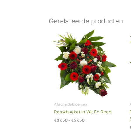
Gerelateerde producten
Prijsklasse:
€37.50
tot
€57.50
Afscheidsbloemen
Rouwboeket In Wit En Rood
€
37.50
-
€
57.50