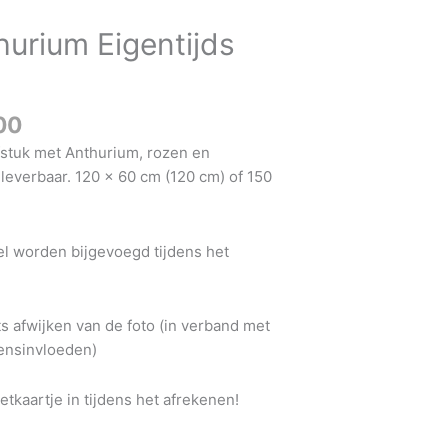
tot
hurium Eigentijds
€206.00
00
fstuk met Anthurium, rozen en
leverbaar. 120 x 60 cm (120 cm) of 150
el worden bijgevoegd tijdens het
ts afwijken van de foto (in verband met
oensinvloeden)
tkaartje in tijdens het afrekenen!