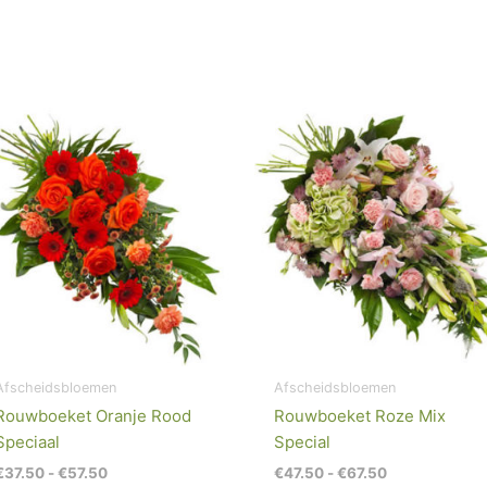
Prijsklasse:
Prijsklasse:
€37.50
€47.50
tot
tot
€57.50
€67.50
Afscheidsbloemen
Afscheidsbloemen
Rouwboeket Oranje Rood
Rouwboeket Roze Mix
Speciaal
Special
€
37.50
-
€
57.50
€
47.50
-
€
67.50