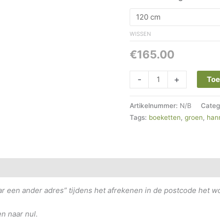
WISSEN
€
165.00
-
+
Toe
Artikelnummer:
N/B
Categ
Tags:
boeketten
,
groen
,
han
rdelingen (0)
aar een ander adres” tijdens het afrekenen in de postcode het 
n naar nul.