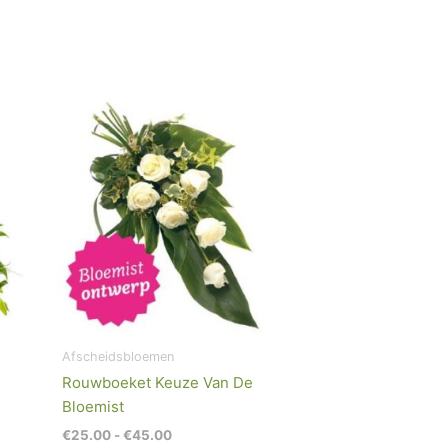
Prijsklasse:
€25.00
tot
€45.00
Afscheidsbloemen
Rouwboeket Keuze Van De
Bloemist
€
25.00
-
€
45.00