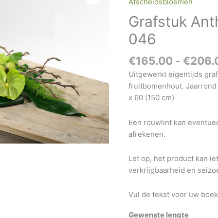
Afscheidsbloemen
Eigentijds
Grafstuk Ant
046
aantal
046
€
165.00
-
€
206.
Uitgewerkt eigentijds gra
fruitbomenhout. Jaarrond 
x 60 (150 cm)
Een rouwlint kan eventue
afrekenen.
Let op, het product kan ie
verkrijgbaarheid en seiz
Vul de tekst voor uw boeke
Gewenste lengte