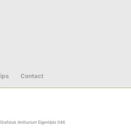
ips
Contact
Prijsklasse:
 Grafstuk Anthurium Eigentijds 046
€165.00