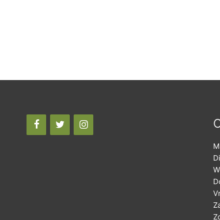
O
M
D
W
D
Vr
Z
Z