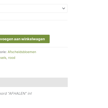
voegen aan winkelwagen
orie:
Afscheidsbloemen
sels
,
rood
woord “AFHALEN” in!