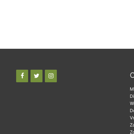
O
M
D
W
D
Vr
Z
Z