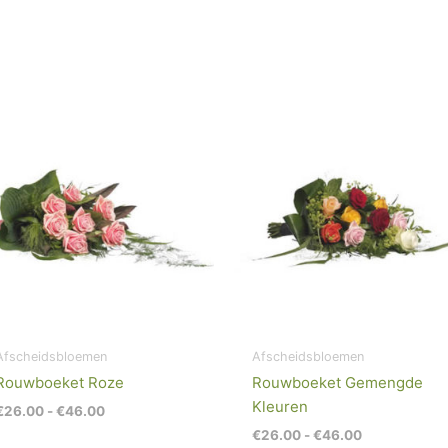
Prijsklasse:
Prijsklasse:
€26.00
€26.00
tot
tot
€46.00
€46.00
Afscheidsbloemen
Afscheidsbloemen
Rouwboeket Roze
Rouwboeket Gemengde
Kleuren
€
26.00
-
€
46.00
€
26.00
-
€
46.00