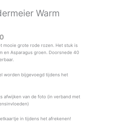
tot
edermeier Warm
€176.00
00
 mooie grote rode rozen. Het stuk is
um en Asparagus groen. Doorsnede 40
erbaar.
el worden bijgevoegd tijdens het
ts afwijken van de foto (in verband met
oensinvloeden)
tkaartje in tijdens het afrekenen!