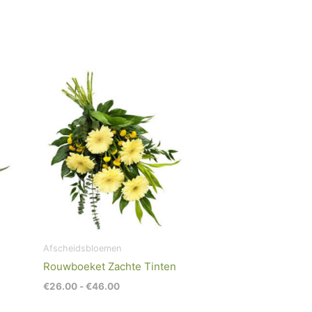
Prijsklasse:
€26.00
tot
€46.00
Afscheidsbloemen
Rouwboeket Zachte Tinten
€
26.00
-
€
46.00