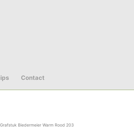
ips
Contact
Prijsklasse:
 Grafstuk Biedermeier Warm Rood 203
€137.00