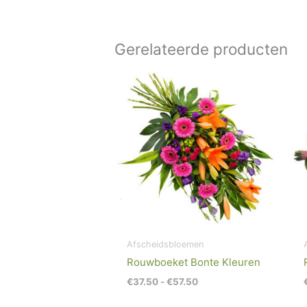
Gerelateerde producten
Prijsklasse:
€37.50
tot
€57.50
Afscheidsbloemen
Rouwboeket Bonte Kleuren
€
37.50
-
€
57.50