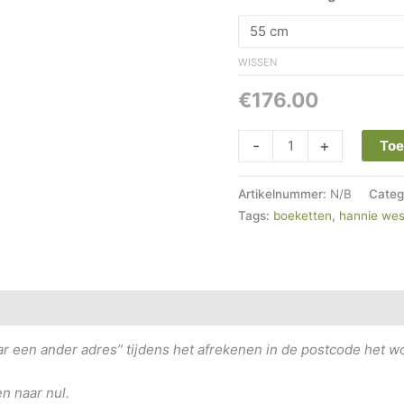
WISSEN
€
176.00
-
+
Toe
Artikelnummer:
N/B
Categ
Tags:
boeketten
,
hannie wes
rdelingen (0)
aar een ander adres” tijdens het afrekenen in de postcode het 
n naar nul.