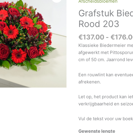
Afscheidsbloemen
Warm
Grafstuk Bi
Rood
203
Rood 203
aantal
€
137.00
-
€
176.
Klassieke Biedermeier met
afgewerkt met Pittospor
cm of 50 cm. Jaarrond lev
Een rouwlint kan eventue
afrekenen.
Let op, het product kan ie
verkrijgbaarheid en seiz
Vul de tekst voor uw boeke
Gewenste lengte