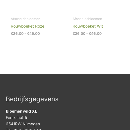
Afscheidsbloemen
Afscheidsbloemen
Rouwboeket Roze
Rouwboeket Wit
€
26.00
-
€
46.00
€
26.00
-
€
46.00
Bedrijfsgegevens
Bloemenveld XL
Fenikshof 5
6541RW Nijmegen