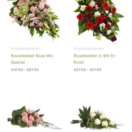
€67.50
€57.50
Afscheidsbloemen
Afscheidsbloemen
Rouwboeket Roze Mix
Rouwboeket In Wit En
Special
Rood
€
47.50
-
€
67.50
€
37.50
-
€
57.50
Prijsklasse:
Prijsklasse:
€26.00
€26.00
tot
tot
€46.00
€46.00