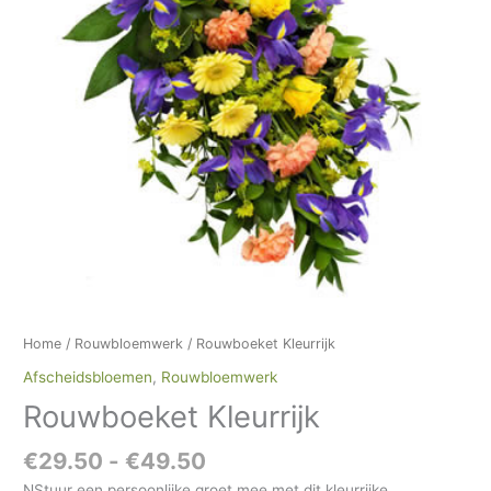
Home
/
Rouwbloemwerk
/ Rouwboeket Kleurrijk
Afscheidsbloemen
,
Rouwbloemwerk
Rouwboeket Kleurrijk
€
29.50
-
€
49.50
NStuur een persoonlijke groet mee met dit kleurrijke