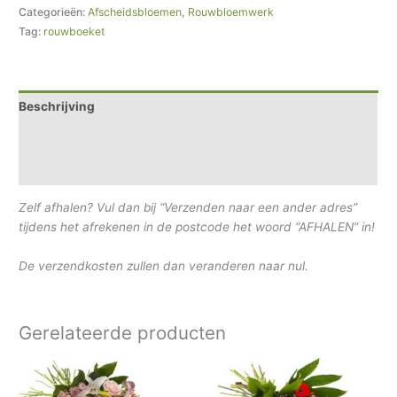
Categorieën:
Afscheidsbloemen
,
Rouwbloemwerk
Tag:
rouwboeket
Beschrijving
Extra informatie
Beoordelingen (0)
Zelf afhalen? Vul dan bij “Verzenden naar een ander adres”
tijdens het afrekenen in de postcode het woord “AFHALEN” in!
De verzendkosten zullen dan veranderen naar nul.
Gerelateerde producten
Prijsklasse:
Prijsklasse:
€47.50
€37.50
tot
tot